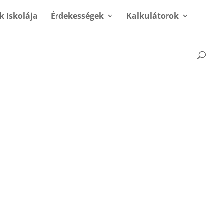
k Iskolája
Érdekességek
Kalkulátorok