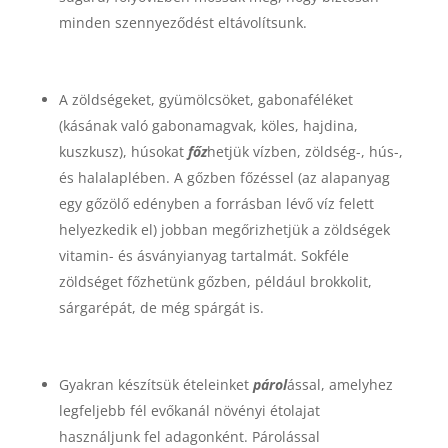
minden szennyeződést eltávolítsunk.
A zöldségeket, gyümölcsöket, gabonaféléket
(kásának való gabonamagvak, köles, hajdina,
kuszkusz), húsokat
főz
hetjük vízben, zöldség-, hús-,
és halalaplében. A gőzben főzéssel (az alapanyag
egy gőzölő edényben a forrásban lévő víz felett
helyezkedik el) jobban megőrizhetjük a zöldségek
vitamin- és ásványianyag tartalmát. Sokféle
zöldséget főzhetünk gőzben, például brokkolit,
sárgarépát, de még spárgát is.
Gyakran készítsük ételeinket
párol
ással, amelyhez
legfeljebb fél evőkanál növényi étolajat
használjunk fel adagonként. Párolással