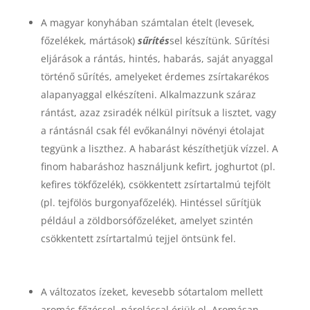
A magyar konyhában számtalan ételt (levesek,
főzelékek, mártások)
sűrítés
sel készítünk. Sűrítési
eljárások a rántás, hintés, habarás, saját anyaggal
történő sűrítés, amelyeket érdemes zsírtakarékos
alapanyaggal elkészíteni. Alkalmazzunk száraz
rántást, azaz zsiradék nélkül pirítsuk a lisztet, vagy
a rántásnál csak fél evőkanálnyi növényi étolajat
tegyünk a liszthez. A habarást készíthetjük vízzel. A
finom habaráshoz használjunk kefirt, joghurtot (pl.
kefires tökfőzelék), csökkentett zsírtartalmú tejfölt
(pl. tejfölös burgonyafőzelék). Hintéssel sűrítjük
például a zöldborsófőzeléket, amelyet szintén
csökkentett zsírtartalmú tejjel öntsünk fel.
A változatos ízeket, kevesebb sótartalom mellett
aromás főzéssel, párolással érjük el. Aromásan