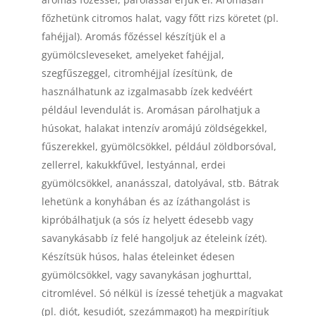
főzhetünk citromos halat, vagy főtt rizs köretet (pl.
fahéjjal). Aromás főzéssel készítjük el a
gyümölcsleveseket, amelyeket fahéjjal,
szegfűszeggel, citromhéjjal ízesítünk, de
használhatunk az izgalmasabb ízek kedvéért
például levendulát is. Aromásan párolhatjuk a
húsokat, halakat intenzív aromájú zöldségekkel,
fűszerekkel, gyümölcsökkel, például zöldborsóval,
zellerrel, kakukkfűvel, lestyánnal, erdei
gyümölcsökkel, ananásszal, datolyával, stb. Bátrak
lehetünk a konyhában és az ízáthangolást is
kipróbálhatjuk (a sós íz helyett édesebb vagy
savanykásabb íz felé hangoljuk az ételeink ízét).
Készítsük húsos, halas ételeinket édesen
gyümölcsökkel, vagy savanykásan joghurttal,
citromlével. Só nélkül is ízessé tehetjük a magvakat
(pl. diót, kesudiót, szezámmagot) ha megpirítjuk