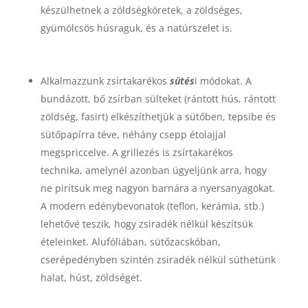
készülhetnek a zöldségköretek, a zöldséges,
gyümölcsös húsraguk, és a natúrszelet is.
Alkalmazzunk zsírtakarékos
sütés
i módokat. A
bundázott, bő zsírban sülteket (rántott hús, rántott
zöldség, fasirt) elkészíthetjük a sütőben, tepsibe és
sütőpapírra téve, néhány csepp étolajjal
megspriccelve. A grillezés is zsírtakarékos
technika, amelynél azonban ügyeljünk arra, hogy
ne pirítsuk meg nagyon barnára a nyersanyagokat.
A modern edénybevonatok (teflon, kerámia, stb.)
lehetővé teszik, hogy zsiradék nélkül készítsük
ételeinket. Alufóliában, sütőzacskóban,
cserépedényben szintén zsiradék nélkül süthetünk
halat, húst, zöldséget.