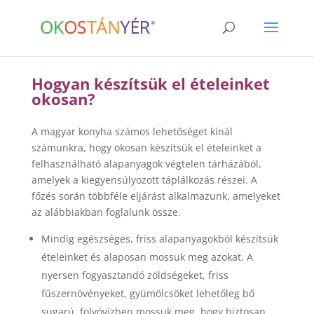
Hogyan készítsük el ételeinket
okosan?
A magyar konyha számos lehetőséget kínál
számunkra, hogy okosan készítsük el ételeinket a
felhasználható alapanyagok végtelen tárházából,
amelyek a kiegyensúlyozott táplálkozás részei. A
főzés során többféle eljárást alkalmazunk, amelyeket
az alábbiakban foglalunk össze.
Mindig egészséges, friss alapanyagokból készítsük
ételeinket és alaposan mossuk meg azokat. A
nyersen fogyasztandó zöldségeket, friss
fűszernövényeket, gyümölcsöket lehetőleg bő
sugarú, folyóvízben mossuk meg, hogy biztosan